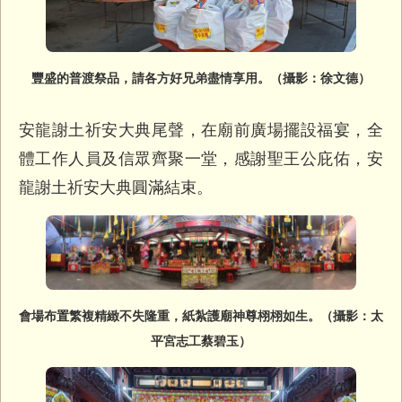
豐盛的普渡祭品，請各方好兄弟盡情享用。（攝影：徐文德）
安龍謝土祈安大典尾聲，在廟前廣場擺設福宴，
全
體工作人員及信眾齊聚一堂，感謝聖王公庇佑，
安
龍謝土祈安大典圓滿結束。
會場布置繁複精緻不失隆重，紙紮護廟神尊栩栩如生。（攝影：太
平宮志工蔡碧玉）