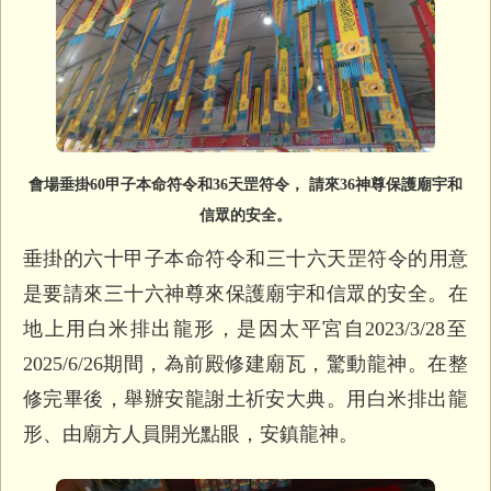
會場垂掛60甲子本命符令和36天罡符令， 請來36神尊保護廟宇和
信眾的安全。
垂掛的六十甲子本命符令和三十六天罡符令的用意
是要請來三十六神
尊來保護廟宇和信眾的安全。在
地上用白米排出龍形，
是因太平宮自2023/3/28至
2025/6/26期間，
為前殿修建廟瓦，驚動龍神。在整
修完畢後，
舉辦安龍謝土祈安大典。用白米排出龍
形、由廟方人員開光點眼，
安鎮龍神。