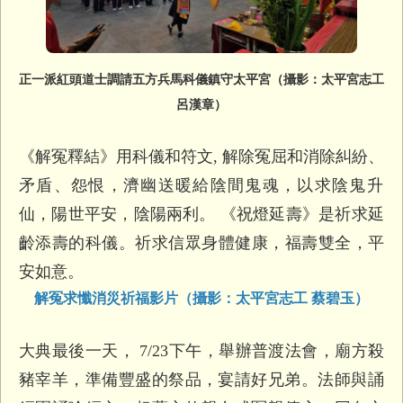
正一派紅頭道士調請五方兵馬科儀鎮守太平宮（攝影：太平宮志工
呂漢章）
《解冤釋結》用科儀和符文, 解除冤屈和消除糾紛、
矛盾、怨恨，濟幽送暖給陰間鬼魂，
以求陰鬼升
仙，陽世平安，陰陽兩利。 《祝燈延壽》
是祈求延
齡添壽的科儀。祈求信眾身體健康，福壽雙全，平
安如意。
解冤求懺消災祈福影片（攝影：太平宮志工 蔡碧玉）
大典最後一天， 7/23下午，舉辦普渡法會，廟方殺
豬宰羊，準備豐盛的祭品，
宴請好兄弟。法師與誦