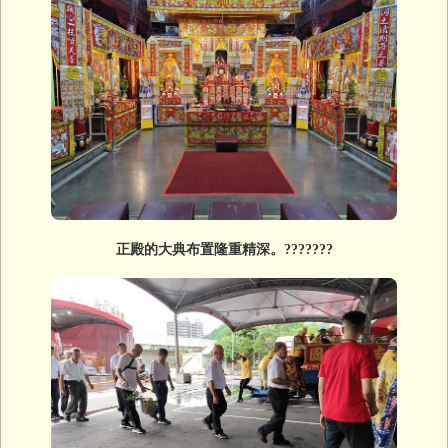
正殿的大典布置隆重精深。???????