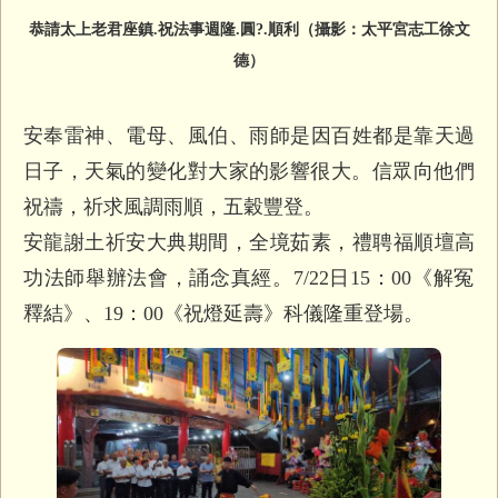
恭請太上老君座鎮.祝法事週隆.圓?.順利（攝影：太平宮志工徐文
德）
安奉雷神、電母、風伯、雨師是因百姓都是靠天過
日子，
天氣的變化對大家的影響很大。信眾向他們
祝禱，祈求風調雨順，
五穀豐登。
安龍謝土祈安大典期間，全境茹素，禮聘福順壇高
功法師舉辦法會，
誦念真經。7/22日15：00《解冤
釋結》、19：00《
祝燈延壽》科儀隆重登場。