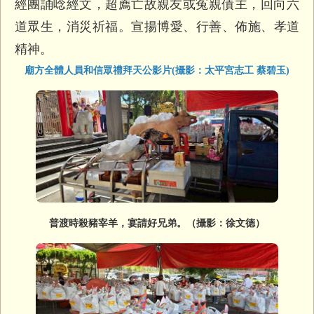
經團誦唸經文，超薦亡故親友或冤親債主，
回向六
道眾生，消災祈福。宣揚博愛、行善、佈施、孝道
精神。
廟方全體人員和信眾禮拜天公影片(攝影：太平宮志工 蔡碧玉)
普渡時殺豬宰羊，宴請好兄弟。（攝影：徐文德）