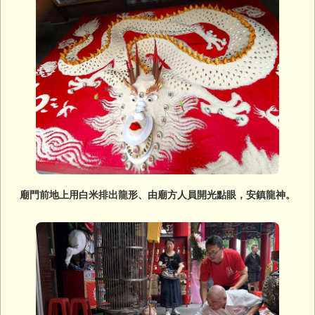
廟門前地上用白米排出龍形、由廟方人員開光點眼，安鎮龍神。