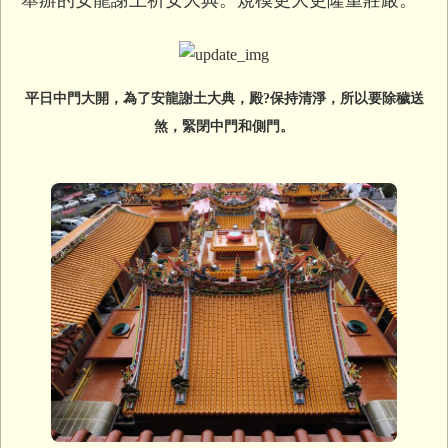
舉辦的安龍謝土祈安大典。規模更大更隆重莊嚴。
平日中門大開，為了安龍謝土大典，殿?保持清淨，所以要除穢送
煞，緊閉中門和側門。