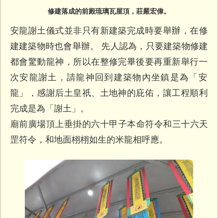
修建落成的前殿琉璃瓦屋頂，莊嚴宏偉。
安龍謝土儀式並非只有新建築完成時要舉辦，
在修
建建築物時也會舉辦。 先人認為，只要建築物修建
都會驚動龍神，
所以在整修完畢後要再重新舉行一
次安龍謝土，
請龍神回到建築物內坐鎮是為「安
龍」，感謝后土皇祇、
土地神的庇佑，讓工程順利
完成是為「謝土」。
廟前廣場頂上垂掛的六十甲子本命符令和三十六天
罡符令，
和地面栩栩如生的米龍相呼應。